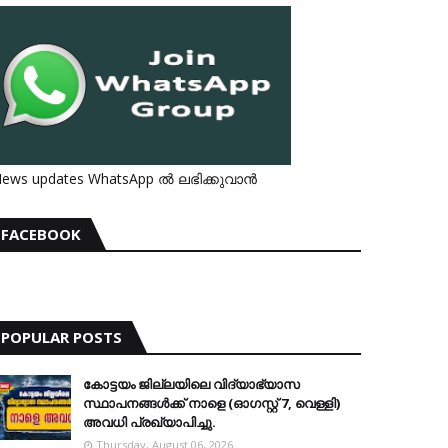
ews updates WhatsApp ൽ ലഭിക്കുവാൻ
FACEBOOK
POPULAR POSTS
കോട്ടയം ജില്ലയിലെ വിദ്യാഭ്യാസ
സ്ഥാപനങ്ങള്‍ക്ക് നാളെ (ഓഗസ്റ്റ് 7, വെള്ളി)
അവധി പ്രഖ്യാപിച്ചു.
Thursday, August 06, 2026