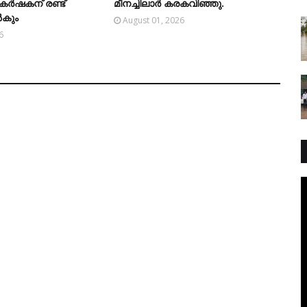
ീരകര്‍ഷകന് രണ്ട്
മീനച്ചിലാര്‍ കരകവിഞ്ഞു.
‍കും
August 01, 2026
6