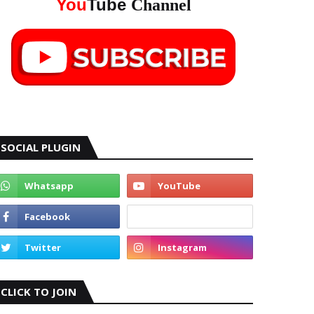
You
Tube
Channel
SOCIAL PLUGIN
CLICK TO JOIN