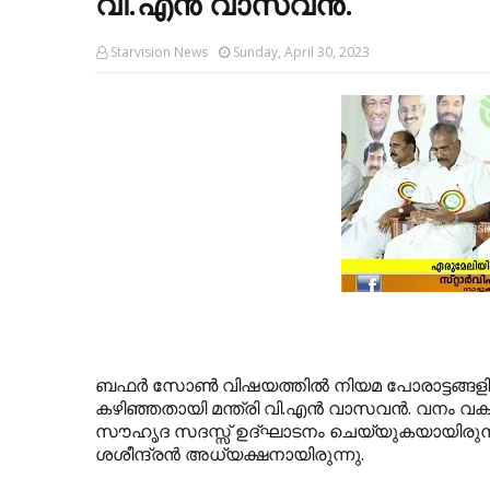
വി.എന്‍ വാസവന്‍.
Starvision News
Sunday, April 30, 2023
ബഫര്‍ സോണ്‍ വിഷയത്തില്‍ നിയമ പോരാട്ടങ്ങള
കഴിഞ്ഞതായി മന്ത്രി വി.എന്‍ വാസവന്‍. വനം വകു
സൗഹൃദ സദസ്സ് ഉദ്ഘാടനം ചെയ്യുകയായിരുന്നു. 
ശശീന്ദ്രന്‍ അധ്യക്ഷനായിരുന്നു.