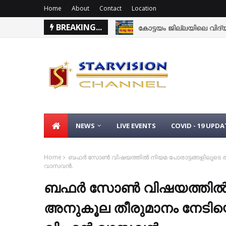
Home
About
Contact
Location
BREAKING...
കോട്ടയം ജില്ലയിലെ വിദ്യാ
NEWS
LIVE EVENTS
COVID - 19 UPDA
Home
ബഫര്‍ സോണ്‍ വിഷയത്തില്‍ നിയമ പോരാട്ടങ്ങളിലൂടെ അന
വാസവന്‍.
ബഫര്‍ സോണ്‍ വിഷയത്തില്‍
അനുകൂല തീരുമാനം നേടിയെടു