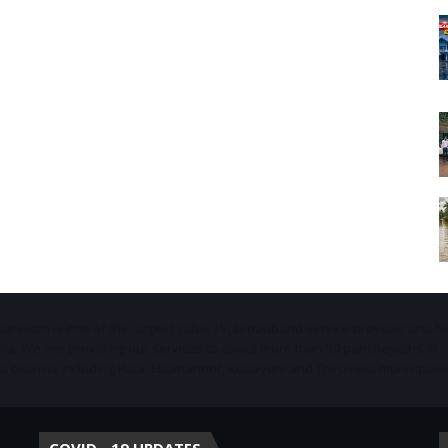
Starvison is one of the largest cable TV, broadband service provider and 
ala. We are providing our services to about more than 50 panchayaths in
districts including Pala, Ettumanoor, Kottayam and Thiruvalla municipaliti