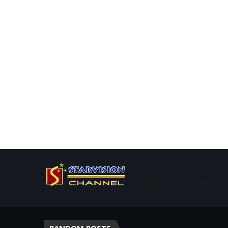
Started operations in 1996. 
channel in south central Ker
Kottayam and Pathanamthitta 