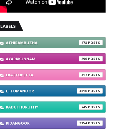
LABELS
ATHIRAMBUZHA
478
AYARKKUNNAM
296
ERATTUPETTA
417
ETTUMANOOR
3810
KADUTHURUTHY
745
KIDANGOOR
2154