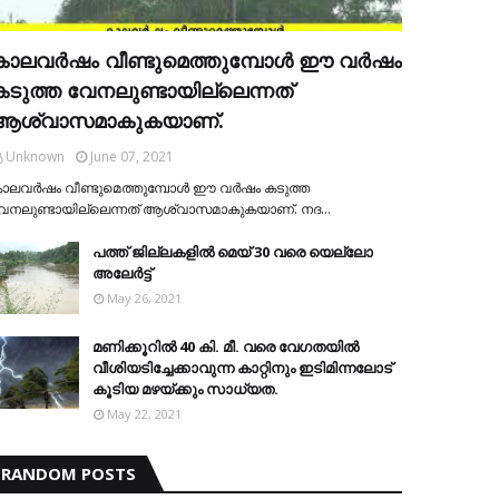
കാലവര്‍ഷം വീണ്ടുമെത്തുമ്പോള്‍ ഈ വര്‍ഷം
കടുത്ത വേനലുണ്ടായില്ലെന്നത്
ആശ്വാസമാകുകയാണ്.
Unknown
June 07, 2021
ാലവര്‍ഷം വീണ്ടുമെത്തുമ്പോള്‍ ഈ വര്‍ഷം കടുത്ത
േനലുണ്ടായില്ലെന്നത് ആശ്വാസമാകുകയാണ്. നദ…
പത്ത് ജില്ലകളില്‍ മെയ് 30 വരെ യെല്ലോ
അലേര്‍ട്ട്
May 26, 2021
മണിക്കൂറിൽ 40 കി. മീ. വരെ വേഗതയിൽ
വീശിയടിച്ചേക്കാവുന്ന കാറ്റിനും ഇടിമിന്നലോട്
കൂടിയ മഴയ്ക്കും സാധ്യത.
May 22, 2021
RANDOM POSTS