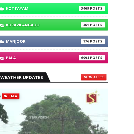
KOTTAYAM
3469
KURAVILANGADU
461
MANJOOR
176
PALA
6994
WEATHER UPDATES
VIEW ALL
PALA