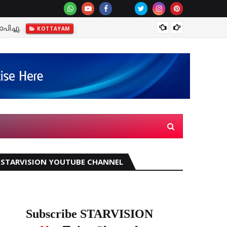
ിച്ചു.
മഴക്ക
KOTTAYAM
STARVISION YOUTUBE CHANNEL
Subscribe STARVISION