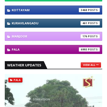
KOTTAYAM
3468
KURAVILANGADU
461
MANJOOR
176
PALA
6993
WEATHER UPDATES
VIEW ALL
PALA