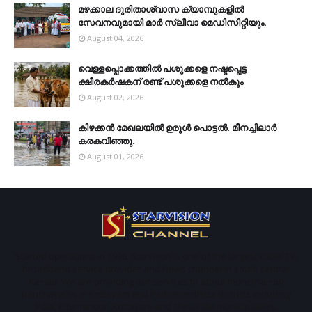
മഴക്കാല ദുരിതാശ്വാസ ക്യാമ്പുകളിൽ
സേവനവുമായി മാർ സ്ലീവാ മെഡിസിറ്റിയും.
August 04, 2026
വെള്ളപ്പൊക്കത്തില്‍ പശുക്കളെ നഷ്ടപ്പെട്ട
ക്ഷീരകര്‍ഷകന് രണ്ട് പശുക്കളെ നല്‍കും
August 02, 2026
കിഴക്കന്‍ മേഖലയില്‍ ഉരുള്‍ പൊട്ടല്‍. മീനച്ചിലാര്‍
കരകവിഞ്ഞു.
August 01, 2026
Started operations in 1996. Starvison is one of the largest cable TV,
broadband service provider and News channel in south central
Kerala. We are providing our services to about more than 50
panchayaths in Kottayam and Pathanamthitta districts including
Pala, Ettumanoor, Kottayam and Thiruvalla municipalities.