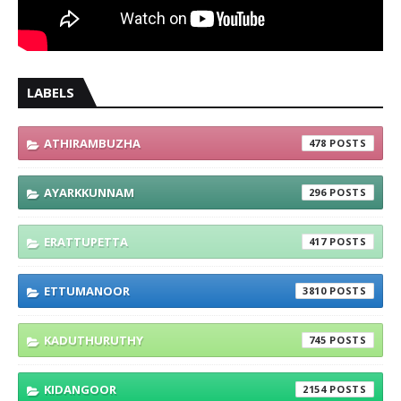
LABELS
ATHIRAMBUZHA
478
AYARKKUNNAM
296
ERATTUPETTA
417
ETTUMANOOR
3810
KADUTHURUTHY
745
KIDANGOOR
2154