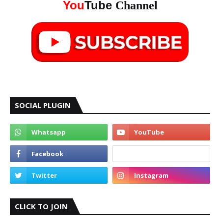
You
Tube
Channel
SOCIAL PLUGIN
CLICK TO JOIN