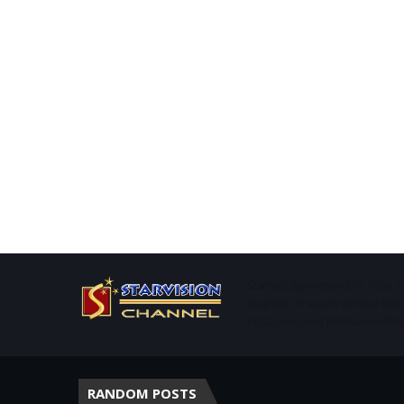
Started operations in 1996. 
channel in south central Ker
Kottayam and Pathanamthitta 
RANDOM POSTS