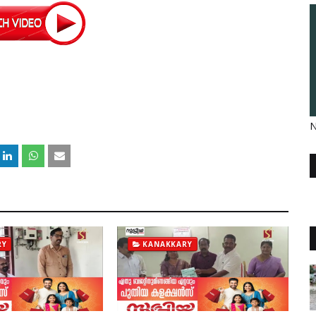
N
RY
KANAKKARY