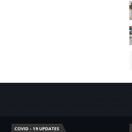
Starvison is one of the largest cable TV, broadband service provider and 
ala. We are providing our services to about more than 50 panchayaths in
districts including Pala, Ettumanoor, Kottayam and Thiruvalla municipaliti
COVID - 19 UPDATES