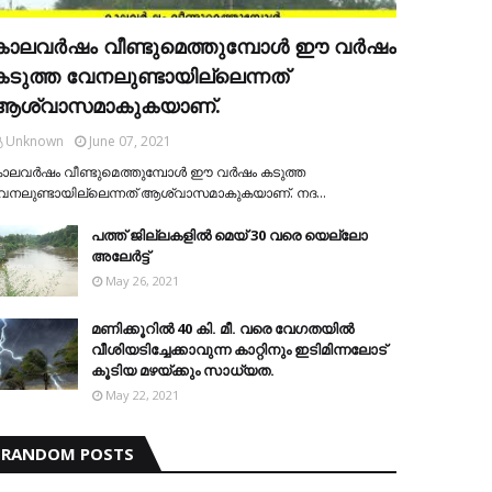
കാലവര്‍ഷം വീണ്ടുമെത്തുമ്പോള്‍ ഈ വര്‍ഷം
കടുത്ത വേനലുണ്ടായില്ലെന്നത്
ആശ്വാസമാകുകയാണ്.
Unknown
June 07, 2021
ാലവര്‍ഷം വീണ്ടുമെത്തുമ്പോള്‍ ഈ വര്‍ഷം കടുത്ത
േനലുണ്ടായില്ലെന്നത് ആശ്വാസമാകുകയാണ്. നദ…
പത്ത് ജില്ലകളില്‍ മെയ് 30 വരെ യെല്ലോ
അലേര്‍ട്ട്
May 26, 2021
മണിക്കൂറിൽ 40 കി. മീ. വരെ വേഗതയിൽ
വീശിയടിച്ചേക്കാവുന്ന കാറ്റിനും ഇടിമിന്നലോട്
കൂടിയ മഴയ്ക്കും സാധ്യത.
May 22, 2021
RANDOM POSTS