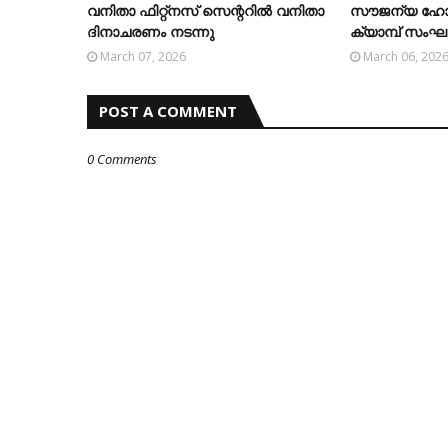
വനിതാ ഫിറ്റ്‌നസ് സെന്ററില്‍ വനിതാ
സൗജന്യ ഹോമ
ദിനാചരണം നടന്നു
ക്യാമ്പ് സംഘടിപ
March 07, 2026
March 06, 202
POST A COMMENT
0 Comments