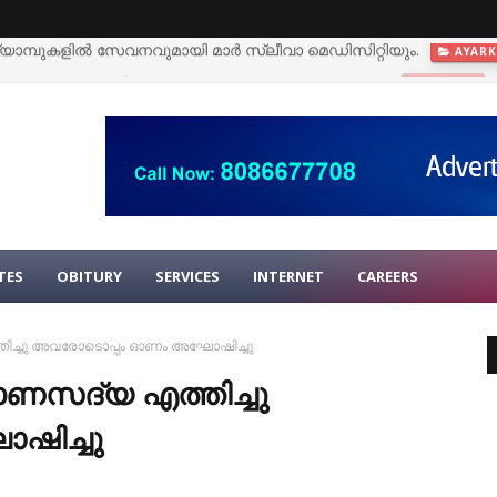
കളെ നഷ്ടപ്പെട്ട ക്ഷീരകര്‍ഷകന് രണ്ട് പശുക്കളെ നല്‍കും
TEEKOY
TES
OBITURY
SERVICES
INTERNET
CAREERS
്തിച്ചു അവരോടൊപ്പം ഓണം അഘോഷിച്ചു
 ഓണസദ്യ എത്തിച്ചു
ിച്ചു