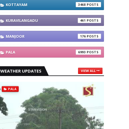
KOTTAYAM
3468
KURAVILANGADU
461
MANJOOR
176
PALA
6993
WEATHER UPDATES
VIEW ALL
PALA