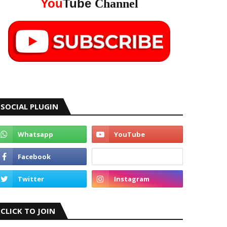
You
Tube
Channel
SOCIAL PLUGIN
CLICK TO JOIN