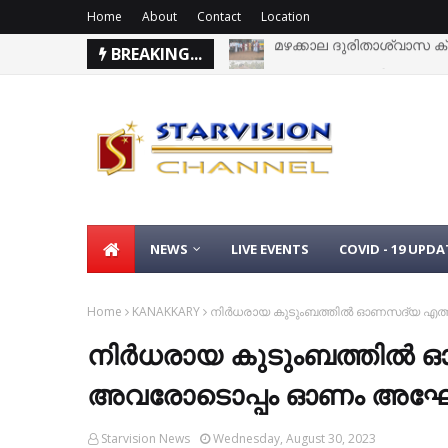
Home
About
Contact
Location
BREAKING...
വെള്ളപ്പൊക്കത്തില്‍ പശുക്
NEWS
LIVE EVENTS
COVID - 19 UPDA
Home
KANAKKARY
നിര്‍ധരായ കുടുംബത്തില്‍ ഓണസദ്യ എത
നിര്‍ധരായ കുടുംബത്തില്‍
അവരോടൊപ്പം ഓണം അഘോഷ
Starvision News
Wednesday, August 30, 2023