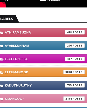
LABELS
ATHIRAMBUZHA
478
AYARKKUNNAM
296
ERATTUPETTA
417
ETTUMANOOR
3810
KADUTHURUTHY
745
KIDANGOOR
2154