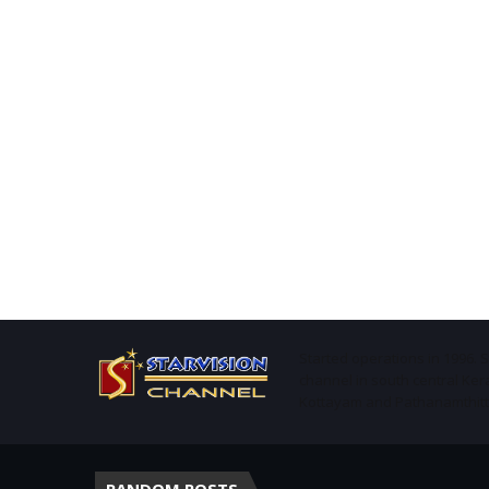
Started operations in 1996. 
channel in south central Ker
Kottayam and Pathanamthitta 