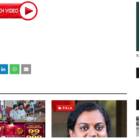
N
PALA