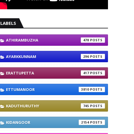
LABELS
ATHIRAMBUZHA
478
AYARKKUNNAM
296
ERATTUPETTA
417
ETTUMANOOR
3810
KADUTHURUTHY
745
KIDANGOOR
2154