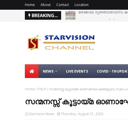
Home
About
Contact
Location
BREAKING...
വെള്ളപ്പൊക്കത്തില്‍ പശുക്
NEWS
LIVE EVENTS
COVID - 19 UPDA
Home
PALA
സന്മനസ്സ് കൂട്ടായ്മ ഓണാഘോഷങ്ങളുടെ സമാപ
സന്മനസ്സ് കൂട്ടായ്മ ഓ
Starvision News
Thursday, August 31, 2023