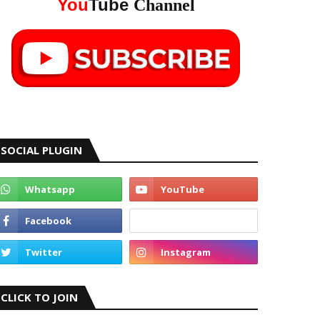
You
Tube
Channel
SOCIAL PLUGIN
CLICK TO JOIN