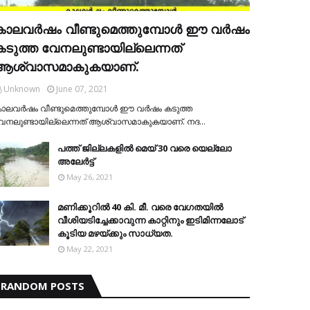
കാലവര്‍ഷം വീണ്ടുമെത്തുമ്പോള്‍ ഈ വര്‍ഷം
കടുത്ത വേനലുണ്ടായില്ലെന്നത്
ആശ്വാസമാകുകയാണ്.
Unknown
June 07, 2021
ാലവര്‍ഷം വീണ്ടുമെത്തുമ്പോള്‍ ഈ വര്‍ഷം കടുത്ത
േനലുണ്ടായില്ലെന്നത് ആശ്വാസമാകുകയാണ്. നദ…
പത്ത് ജില്ലകളില്‍ മെയ് 30 വരെ യെല്ലോ
അലേര്‍ട്ട്
May 26, 2021
മണിക്കൂറിൽ 40 കി. മീ. വരെ വേഗതയിൽ
വീശിയടിച്ചേക്കാവുന്ന കാറ്റിനും ഇടിമിന്നലോട്
കൂടിയ മഴയ്ക്കും സാധ്യത.
May 22, 2021
RANDOM POSTS