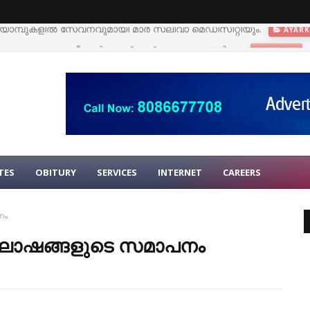
കളെ നഷ്ടപ്പെട്ട ക്ഷീരകര്‍ഷകന് രണ്ട് പശുക്കളെ നല്‍കും
TEEKOY
TES
OBITURY
SERVICES
INTERNET
CAREERS
നം
ണാഘോഷങ്ങളുടെ സമാപനം