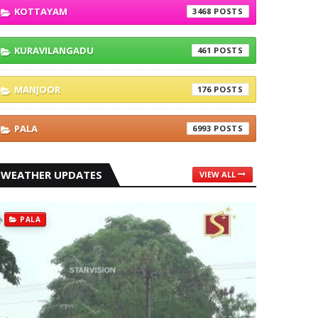
KOTTAYAM
3468
KURAVILANGADU
461
MANJOOR
176
PALA
6993
WEATHER UPDATES
VIEW ALL
PALA