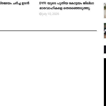
േയം ചര്‍ച്ച ഉടന്‍
DYFI യുടെ പുതിയ കോട്ടയം ജില്ലാ
ഭാരവാഹികളെ തെരഞ്ഞെടുത്തു.
July 10, 2026