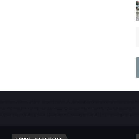
Starvison is one of the largest cable TV, broadband service provider and 
ala. We are providing our services to about more than 50 panchayaths in
districts including Pala, Ettumanoor, Kottayam and Thiruvalla municipaliti