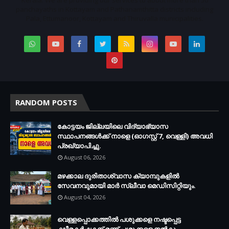
panchayaths in Kottayam and Pathanamthitta districts including
Pala, Ettumanoor, Kottayam and Thiruvalla municipalities.
RANDOM POSTS
കോട്ടയം ജില്ലയിലെ വിദ്യാഭ്യാസ
സ്ഥാപനങ്ങള്‍ക്ക് നാളെ (ഓഗസ്റ്റ് 7, വെള്ളി) അവധി
പ്രഖ്യാപിച്ചു.
August 06, 2026
മഴക്കാല ദുരിതാശ്വാസ ക്യാമ്പുകളിൽ
സേവനവുമായി മാർ സ്ലീവാ മെഡിസിറ്റിയും.
August 04, 2026
വെള്ളപ്പൊക്കത്തില്‍ പശുക്കളെ നഷ്ടപ്പെട്ട
ക്ഷീരകര്‍ഷകന് രണ്ട് പശുക്കളെ നല്‍കും