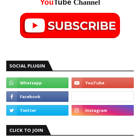
You
Tube
Channel
SOCIAL PLUGIN
CLICK TO JOIN