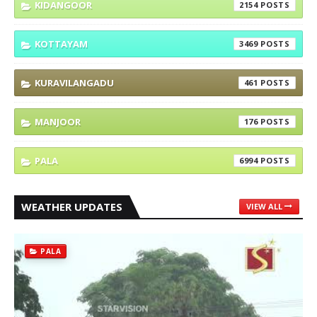
KIDANGOOR
2154
KOTTAYAM
3469
KURAVILANGADU
461
MANJOOR
176
PALA
6994
WEATHER UPDATES
VIEW ALL
PALA