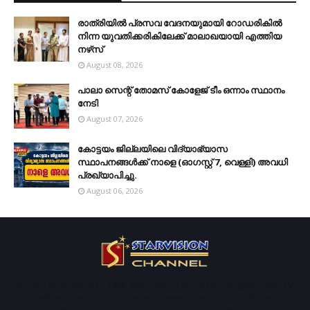
രാത്രിയില്‍ പ്രസവ വേദനയുമായി റോഡരികില്‍
നിന്ന യുവതിക്കരികിലേക്ക് മാലാഖയായി എത്തിയ
നഴ്‌സ്
August 08, 2026
പാലാ സെന്റ് തോമസ് കോളേജ് ടീം ഒന്നാം സ്ഥാനം
നേടി
August 07, 2026
കോട്ടയം ജില്ലയിലെ വിദ്യാഭ്യാസ
സ്ഥാപനങ്ങള്‍ക്ക് നാളെ (ഓഗസ്റ്റ് 7, വെള്ളി) അവധി
പ്രഖ്യാപിച്ചു.
August 06, 2026
Started operations in 1996. Starvison is one of the largest cable TV,
broadband service provider and News channel in south central
Kerala. We are providing our services to about more than 50