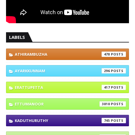
LABELS
ATHIRAMBUZHA
478
AYARKKUNNAM
296
ERATTUPETTA
417
ETTUMANOOR
3810
KADUTHURUTHY
745