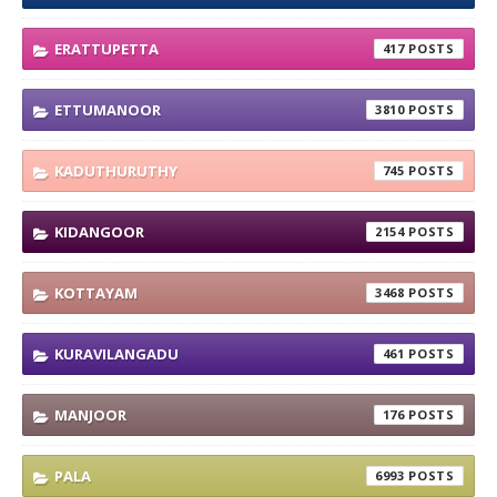
ERATTUPETTA
417
ETTUMANOOR
3810
KADUTHURUTHY
745
KIDANGOOR
2154
KOTTAYAM
3468
KURAVILANGADU
461
MANJOOR
176
PALA
6993