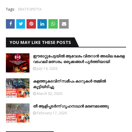
Tags:
ERATTUPETTA
YOU MAY LIKE THESE POSTS
ഈരാറ്റുപേട്ടയിൽ ആവേശം വിതറാൻ അഖില കേരള
വടംവലി മത്സരം; ഒരുക്കങ്ങൾ പൂർത്തിയായി
July 14, 2026
കളത്തൂകടവിന് സമീപം കാറുകള്‍ തമ്മില്‍
കൂട്ടിയിടിച്ചു.
March 02, 2026
തീ ആളിപ്പടര്‍ന്ന് ഗൃഹനാഥന്‍ മരണമടഞ്ഞു
February 17, 2026