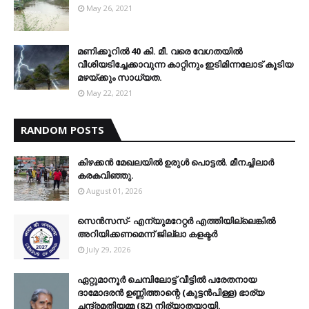
May 26, 2021
മണിക്കൂറിൽ 40 കി. മീ. വരെ വേഗതയിൽ
വീശിയടിച്ചേക്കാവുന്ന കാറ്റിനും ഇടിമിന്നലോട് കൂടിയ
മഴയ്ക്കും സാധ്യത.
May 22, 2021
RANDOM POSTS
കിഴക്കന്‍ മേഖലയില്‍ ഉരുള്‍ പൊട്ടല്‍. മീനച്ചിലാര്‍
കരകവിഞ്ഞു.
August 01, 2026
സെന്‍സസ്- എന്യുമറേറ്റര്‍ എത്തിയില്ലെങ്കില്‍
അറിയിക്കണമെന്ന് ജില്ലാ കളക്ടര്‍
July 29, 2026
ഏറ്റുമാനൂര്‍ ചെമ്പിലോട്ട് വീട്ടില്‍ പരേതനായ
ദാമോദരന്‍ ഉണ്ണിത്താന്റെ (കുട്ടന്‍പിള്ള) ഭാര്യ
ചന്ദ്രമതിയമ്മ (82) നിര്യാതയായി.