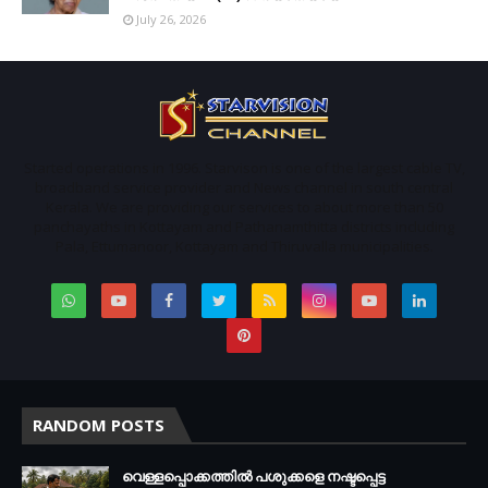
July 26, 2026
Started operations in 1996. Starvison is one of the largest cable TV,
broadband service provider and News channel in south central
Kerala. We are providing our services to about more than 50
panchayaths in Kottayam and Pathanamthitta districts including
Pala, Ettumanoor, Kottayam and Thiruvalla municipalities.
RANDOM POSTS
വെള്ളപ്പൊക്കത്തില്‍ പശുക്കളെ നഷ്ടപ്പെട്ട