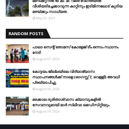
മണിക്കൂറിൽ 40 കി. മീ. വരെ വേഗതയിൽ
വീശിയടിച്ചേക്കാവുന്ന കാറ്റിനും ഇടിമിന്നലോട് കൂടിയ
മഴയ്ക്കും സാധ്യത.
May 22, 2021
RANDOM POSTS
പാലാ സെന്റ് തോമസ് കോളേജ് ടീം ഒന്നാം സ്ഥാനം
നേടി
August 07, 2026
കോട്ടയം ജില്ലയിലെ വിദ്യാഭ്യാസ
സ്ഥാപനങ്ങള്‍ക്ക് നാളെ (ഓഗസ്റ്റ് 7, വെള്ളി) അവധി
പ്രഖ്യാപിച്ചു.
August 06, 2026
മഴക്കാല ദുരിതാശ്വാസ ക്യാമ്പുകളിൽ
സേവനവുമായി മാർ സ്ലീവാ മെഡിസിറ്റിയും.
August 04, 2026