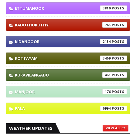
ETTUMANOOR
3810
KADUTHURUTHY
745
KIDANGOOR
2154
KOTTAYAM
3469
KURAVILANGADU
461
MANJOOR
176
PALA
6994
WEATHER UPDATES
VIEW ALL