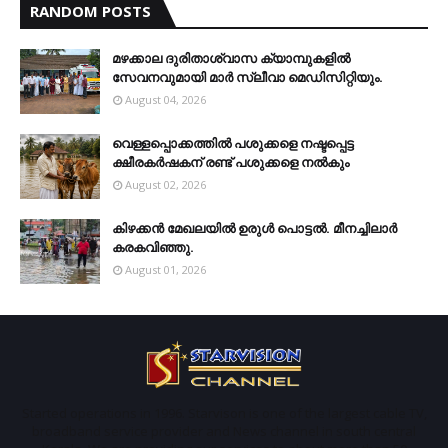
RANDOM POSTS
മഴക്കാല ദുരിതാശ്വാസ ക്യാമ്പുകളിൽ
സേവനവുമായി മാർ സ്ലീവാ മെഡിസിറ്റിയും.
August 04, 2026
വെള്ളപ്പൊക്കത്തില്‍ പശുക്കളെ നഷ്ടപ്പെട്ട
ക്ഷീരകര്‍ഷകന് രണ്ട് പശുക്കളെ നല്‍കും
August 02, 2026
കിഴക്കന്‍ മേഖലയില്‍ ഉരുള്‍ പൊട്ടല്‍. മീനച്ചിലാര്‍
കരകവിഞ്ഞു.
August 01, 2026
Started operations in 1996. Starvison is one of the largest cable TV,
broadband service provider and News channel in south central