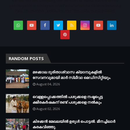
Kerala. We are providing our services to about more than 50
panchayaths in Kottayam and Pathanamthitta districts including
Pala, Ettumanoor, Kottayam and Thiruvalla municipalities.
RANDOM POSTS
മഴക്കാല ദുരിതാശ്വാസ ക്യാമ്പുകളിൽ
സേവനവുമായി മാർ സ്ലീവാ മെഡിസിറ്റിയും.
August 04, 2026
വെള്ളപ്പൊക്കത്തില്‍ പശുക്കളെ നഷ്ടപ്പെട്ട
ക്ഷീരകര്‍ഷകന് രണ്ട് പശുക്കളെ നല്‍കും
August 02, 2026
കിഴക്കന്‍ മേഖലയില്‍ ഉരുള്‍ പൊട്ടല്‍. മീനച്ചിലാര്‍
കരകവിഞ്ഞു.