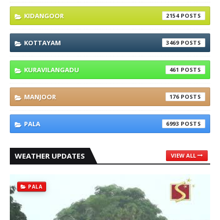
KIDANGOOR
2154
KOTTAYAM
3469
KURAVILANGADU
461
MANJOOR
176
PALA
6993
WEATHER UPDATES
VIEW ALL
PALA