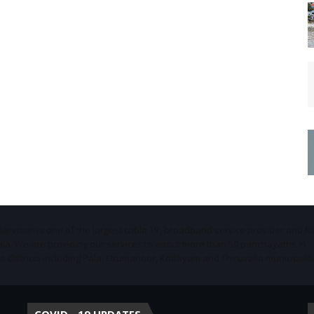
Starvison is one of the largest cable TV, broadband service provider and 
ala. We are providing our services to about more than 50 panchayaths in
districts including Pala, Ettumanoor, Kottayam and Thiruvalla municipaliti