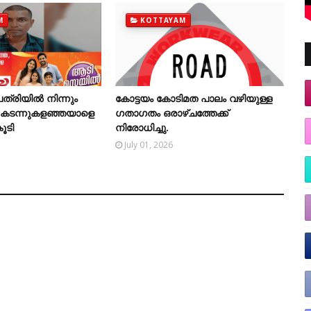
M
KOTTAYAM
്രിയിൽ നിന്നും
കോട്ടയം കോടിമത പാലം വഴിയുള്ള
ച് കടന്നുകളഞ്ഞയാളെ
ഗതാഗതം ഒരാഴ്ചത്തേക്ക്
ൂടി
നിരോധിച്ചു.
July 01, 2026