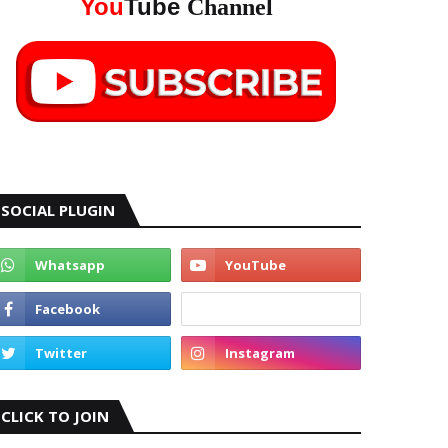
You
Tube
Channel
SOCIAL PLUGIN
CLICK TO JOIN