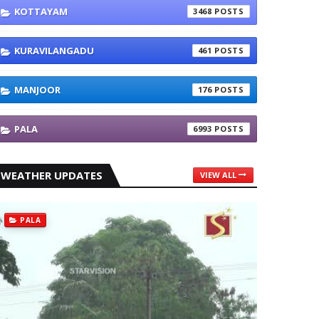
KOTTAYAM
3468
KURAVILANGADU
461
MANJOOR
176
PALA
6993
WEATHER UPDATES
VIEW ALL
PALA