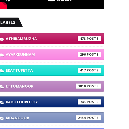
LABELS
ATHIRAMBUZHA
478
AYARKKUNNAM
296
ERATTUPETTA
417
ETTUMANOOR
3810
KADUTHURUTHY
745
KIDANGOOR
2154