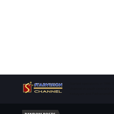
Started operations in 1996. 
channel in south central Ker
Kottayam and Pathanamthitta 