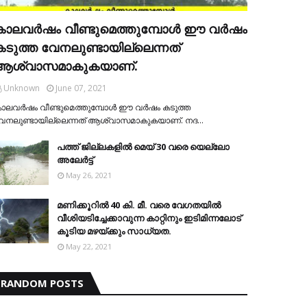
കാലവര്‍ഷം വീണ്ടുമെത്തുമ്പോള്‍ ഈ വര്‍ഷം
കടുത്ത വേനലുണ്ടായില്ലെന്നത്
ആശ്വാസമാകുകയാണ്.
Unknown
June 07, 2021
ാലവര്‍ഷം വീണ്ടുമെത്തുമ്പോള്‍ ഈ വര്‍ഷം കടുത്ത
േനലുണ്ടായില്ലെന്നത് ആശ്വാസമാകുകയാണ്. നദ…
പത്ത് ജില്ലകളില്‍ മെയ് 30 വരെ യെല്ലോ
അലേര്‍ട്ട്
May 26, 2021
മണിക്കൂറിൽ 40 കി. മീ. വരെ വേഗതയിൽ
വീശിയടിച്ചേക്കാവുന്ന കാറ്റിനും ഇടിമിന്നലോട്
കൂടിയ മഴയ്ക്കും സാധ്യത.
May 22, 2021
RANDOM POSTS