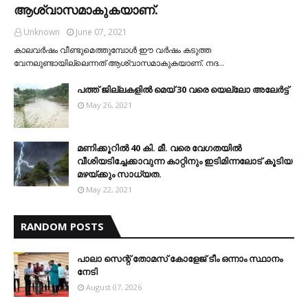
ആശ്വാസമാകുകയാണ്.
Unknown
June 07, 2021
കാലവര്‍ഷം വീണ്ടുമെത്തുമ്പോള്‍ ഈ വര്‍ഷം കടുത്ത
വേനലുണ്ടായില്ലെന്നത് ആശ്വാസമാകുകയാണ്. നദ…
പത്ത് ജില്ലകളില്‍ മെയ് 30 വരെ യെല്ലോ അലേര്‍ട്ട്
May 26, 2021
മണിക്കൂറിൽ 40 കി. മീ. വരെ വേഗതയിൽ
വീശിയടിച്ചേക്കാവുന്ന കാറ്റിനും ഇടിമിന്നലോട് കൂടിയ
മഴയ്ക്കും സാധ്യത.
May 22, 2021
RANDOM POSTS
പാലാ സെന്റ് തോമസ് കോളേജ് ടീം ഒന്നാം സ്ഥാനം
നേടി
August 07, 2026