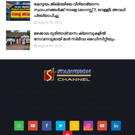
കോട്ടയം ജില്ലയിലെ വിദ്യാഭ്യാസ
സ്ഥാപനങ്ങള്‍ക്ക് നാളെ (ഓഗസ്റ്റ് 7, വെള്ളി) അവധി
പ്രഖ്യാപിച്ചു.
August 06, 2026
മഴക്കാല ദുരിതാശ്വാസ ക്യാമ്പുകളിൽ
സേവനവുമായി മാർ സ്ലീവാ മെഡിസിറ്റിയും.
August 04, 2026
Started operations in 1996. Starvison is one of the largest cable TV,
broadband service provider and News channel in south central
Kerala. We are providing our services to about more than 50
panchayaths in Kottayam and Pathanamthitta districts including
Pala, Ettumanoor, Kottayam and Thiruvalla municipalities.