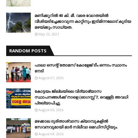
മണിക്കൂറിൽ 40 കി. മീ. വരെ വേഗതയിൽ
വീശിയടിച്ചേക്കാവുന്ന കാറ്റിനും ഇടിമിന്നലോട് കൂടിയ
മഴയ്ക്കും സാധ്യത.
May 22, 2021
RANDOM POSTS
പാലാ സെന്റ് തോമസ് കോളേജ് ടീം ഒന്നാം സ്ഥാനം
നേടി
August 07, 2026
കോട്ടയം ജില്ലയിലെ വിദ്യാഭ്യാസ
സ്ഥാപനങ്ങള്‍ക്ക് നാളെ (ഓഗസ്റ്റ് 7, വെള്ളി) അവധി
പ്രഖ്യാപിച്ചു.
August 06, 2026
മഴക്കാല ദുരിതാശ്വാസ ക്യാമ്പുകളിൽ
സേവനവുമായി മാർ സ്ലീവാ മെഡിസിറ്റിയും.
August 04, 2026