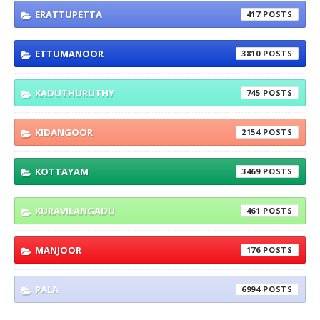
ERATTUPETTA
417
ETTUMANOOR
3810
KADUTHURUTHY
745
KIDANGOOR
2154
KOTTAYAM
3469
KURAVILANGADU
461
MANJOOR
176
PALA
6994