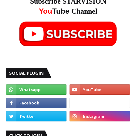
Subscribe STARVISION
You
Tube
Channel
SOCIAL PLUGIN
CLICK TO JOIN