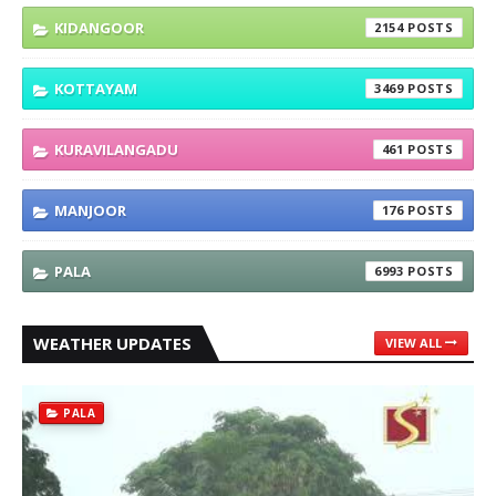
KIDANGOOR
2154
KOTTAYAM
3469
KURAVILANGADU
461
MANJOOR
176
PALA
6993
WEATHER UPDATES
VIEW ALL
PALA