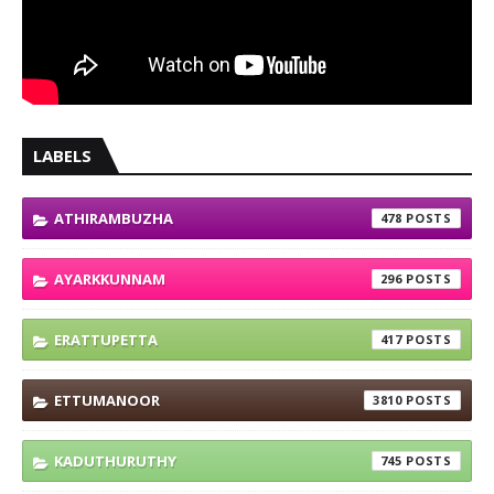
LABELS
ATHIRAMBUZHA
478
AYARKKUNNAM
296
ERATTUPETTA
417
ETTUMANOOR
3810
KADUTHURUTHY
745