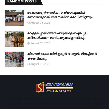
RANDOM POSTS
മഴക്കാല ദുരിതാശ്വാസ ക്യാമ്പുകളിൽ
സേവനവുമായി മാർ സ്ലീവാ മെഡിസിറ്റിയും.
August 04, 2026
വെള്ളപ്പൊക്കത്തില്‍ പശുക്കളെ നഷ്ടപ്പെട്ട
ക്ഷീരകര്‍ഷകന് രണ്ട് പശുക്കളെ നല്‍കും
August 02, 2026
കിഴക്കന്‍ മേഖലയില്‍ ഉരുള്‍ പൊട്ടല്‍. മീനച്ചിലാര്‍
കരകവിഞ്ഞു.
August 01, 2026
Started operations in 1996. Starvison is one of the largest cable TV,
broadband service provider and News channel in south central
Kerala. We are providing our services to about more than 50