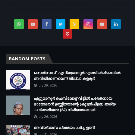
panchayaths in Kottayam and Pathanamthitta districts including
Pala, Ettumanoor, Kottayam and Thiruvalla municipalities.
RANDOM POSTS
സെന്‍സസ്- എന്യുമറേറ്റര്‍ എത്തിയില്ലെങ്കില്‍
അറിയിക്കണമെന്ന് ജില്ലാ കളക്ടര്‍
July 29, 2026
ഏറ്റുമാനൂര്‍ ചെമ്പിലോട്ട് വീട്ടില്‍ പരേതനായ
ദാമോദരന്‍ ഉണ്ണിത്താന്റെ (കുട്ടന്‍പിള്ള) ഭാര്യ
ചന്ദ്രമതിയമ്മ (82) നിര്യാതയായി.
July 26, 2026
അവിശ്വാസ പ്രമേയം ചര്‍ച്ച ഉടന്‍
July 21, 2026