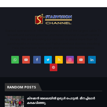
Started operations in 1996. Starvison is one of the largest cable TV,
broadband service provider and News channel in south central
Kerala. We are providing our services to about more than 50
panchayaths in Kottayam and Pathanamthitta districts including
Pala, Ettumanoor, Kottayam and Thiruvalla municipalities.
RANDOM POSTS
കിഴക്കന്‍ മേഖലയില്‍ ഉരുള്‍ പൊട്ടല്‍. മീനച്ചിലാര്‍
കരകവിഞ്ഞു.