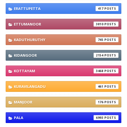
ERATTUPETTA
417
ETTUMANOOR
3810
KADUTHURUTHY
745
KIDANGOOR
2154
KOTTAYAM
3468
KURAVILANGADU
461
MANJOOR
176
PALA
6993