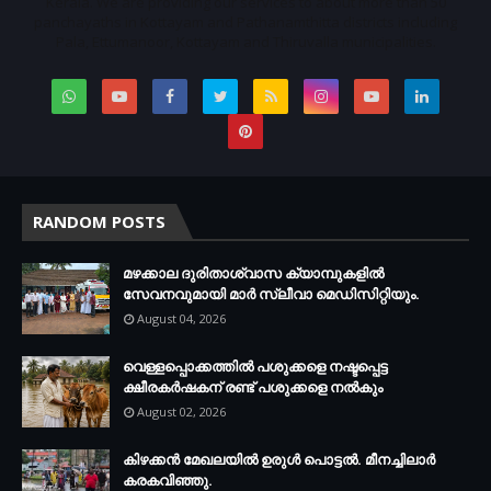
Kerala. We are providing our services to about more than 50
panchayaths in Kottayam and Pathanamthitta districts including
Pala, Ettumanoor, Kottayam and Thiruvalla municipalities.
RANDOM POSTS
മഴക്കാല ദുരിതാശ്വാസ ക്യാമ്പുകളിൽ
സേവനവുമായി മാർ സ്ലീവാ മെഡിസിറ്റിയും.
August 04, 2026
വെള്ളപ്പൊക്കത്തില്‍ പശുക്കളെ നഷ്ടപ്പെട്ട
ക്ഷീരകര്‍ഷകന് രണ്ട് പശുക്കളെ നല്‍കും
August 02, 2026
കിഴക്കന്‍ മേഖലയില്‍ ഉരുള്‍ പൊട്ടല്‍. മീനച്ചിലാര്‍
കരകവിഞ്ഞു.