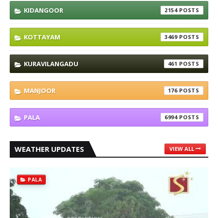
KIDANGOOR
2154
KOTTAYAM
3469
KURAVILANGADU
461
MANJOOR
176
PALA
6994
WEATHER UPDATES
VIEW ALL
PALA