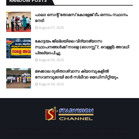
പാലാ സെന്റ് തോമസ് കോളേജ് ടീം ഒന്നാം സ്ഥാനം
നേടി
August 07, 2026
കോട്ടയം ജില്ലയിലെ വിദ്യാഭ്യാസ
സ്ഥാപനങ്ങള്‍ക്ക് നാളെ (ഓഗസ്റ്റ് 7, വെള്ളി) അവധി
പ്രഖ്യാപിച്ചു.
August 06, 2026
മഴക്കാല ദുരിതാശ്വാസ ക്യാമ്പുകളിൽ
സേവനവുമായി മാർ സ്ലീവാ മെഡിസിറ്റിയും.
August 04, 2026
Started operations in 1996. Starvison is one of the largest cable TV,
broadband service provider and News channel in south central