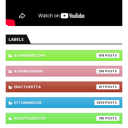
LABELS
ATHIRAMBUZHA
478
AYARKKUNNAM
296
ERATTUPETTA
417
ETTUMANOOR
3810
KADUTHURUTHY
745