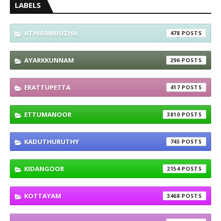
LABELS
ATHIRAMBUZHA
478
AYARKKUNNAM
296
ERATTUPETTA
417
ETTUMANOOR
3810
KADUTHURUTHY
745
KIDANGOOR
2154
KOTTAYAM
3468