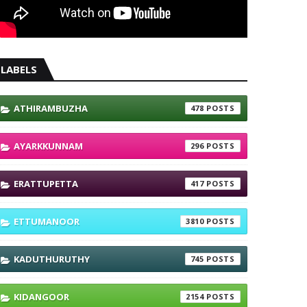
LABELS
ATHIRAMBUZHA
478
AYARKKUNNAM
296
ERATTUPETTA
417
ETTUMANOOR
3810
KADUTHURUTHY
745
KIDANGOOR
2154