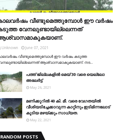
കാലവര്‍ഷം വീണ്ടുമെത്തുമ്പോള്‍ ഈ വര്‍ഷം
കടുത്ത വേനലുണ്ടായില്ലെന്നത്
ആശ്വാസമാകുകയാണ്.
Unknown
June 07, 2021
ാലവര്‍ഷം വീണ്ടുമെത്തുമ്പോള്‍ ഈ വര്‍ഷം കടുത്ത
േനലുണ്ടായില്ലെന്നത് ആശ്വാസമാകുകയാണ്. നദ…
പത്ത് ജില്ലകളില്‍ മെയ് 30 വരെ യെല്ലോ
അലേര്‍ട്ട്
May 26, 2021
മണിക്കൂറിൽ 40 കി. മീ. വരെ വേഗതയിൽ
വീശിയടിച്ചേക്കാവുന്ന കാറ്റിനും ഇടിമിന്നലോട്
കൂടിയ മഴയ്ക്കും സാധ്യത.
May 22, 2021
RANDOM POSTS