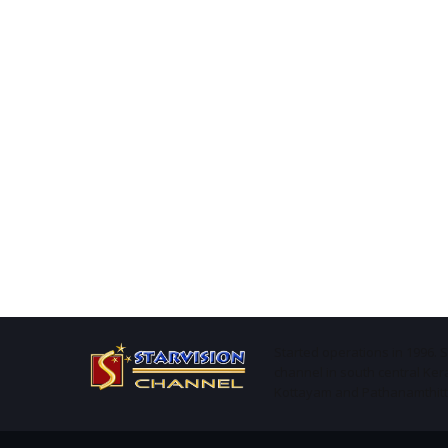
Started operations in 1996. 
channel in south central Ker
Kottayam and Pathanamthitta 