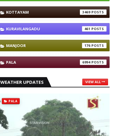
KOTTAYAM
3469
KURAVILANGADU
461
MANJOOR
176
PALA
6994
WEATHER UPDATES
VIEW ALL
PALA