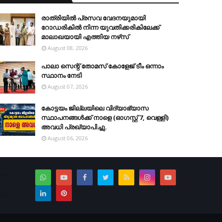
രാത്രിയില്‍ പ്രസവ വേദനയുമായി
റോഡരികില്‍ നിന്ന യുവതിക്കരികിലേക്ക്
മാലാഖയായി എത്തിയ നഴ്‌സ്
August 08, 2026
പാലാ സെന്റ് തോമസ് കോളേജ് ടീം ഒന്നാം
സ്ഥാനം നേടി
August 07, 2026
കോട്ടയം ജില്ലയിലെ വിദ്യാഭ്യാസ
സ്ഥാപനങ്ങള്‍ക്ക് നാളെ (ഓഗസ്റ്റ് 7, വെള്ളി)
അവധി പ്രഖ്യാപിച്ചു.
August 06, 2026
News
es.