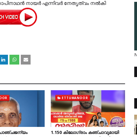
ഗോപിനാഥൻ നായർ എന്നിവർ നേതൃത്വം നൽകി
N
OOR
ETTUMANOOR
ര പാഞ്ചജന്യം
1.150 കിലോഗ്രാം കഞ്ചാവുമായി