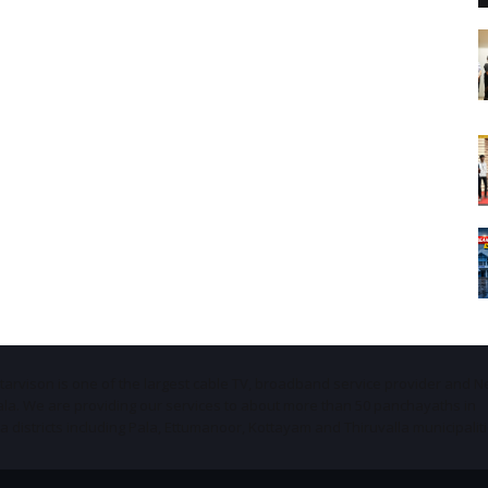
Starvison is one of the largest cable TV, broadband service provider and 
ala. We are providing our services to about more than 50 panchayaths in
districts including Pala, Ettumanoor, Kottayam and Thiruvalla municipaliti