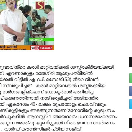
ാവിൻ്റെ കരൾ മാറ്റിവയ്ക്കൽ ശസ്ത്രക്രിയയ്ക്കയി
ത്തി. എറണാകുളം രാജഗിരി ആശുപത്രിയിൽ
ക്കല്‍ വീട്ടിൽ എ. ഡി. മനോജി(53) ൻ്റെ ജീവൻ
സ്വരൂപിച്ചത് . കരൾ മാറ്റിവെക്കൽ ശസ്ത്രക്രിയ
ു മാർഗങ്ങളില്ലെന്ന് ഡോക്ടർമാർ അറിയിച്ച
രണത്തിനായി നാട് ഒരുമിച്ചത്. അടിയന്തിര
്കുമായി ഏകദേശം 40- ലക്ഷം രൂപയോളം ചെലവ് വരും.
 രണ്ട് കുട്ടികളും അടങ്ങുന്നതാണ് മനോജിന്റെ കുടുംബം.
2, 14 വാര്‍ഡുകളില്‍ ആഗസ്റ്റ് 31 ഞായറാഴ്ച ധനസമാഹരണം
്ങുന്ന അഞ്ചു യൂണിറ്റുകൾ വീതം ഭവന സന്ദർശനം
 . വാർഡ് കൗൺസിലർ പ്രിയ സജീവ്,