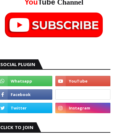
You
Tube
Channel
SOCIAL PLUGIN
CLICK TO JOIN