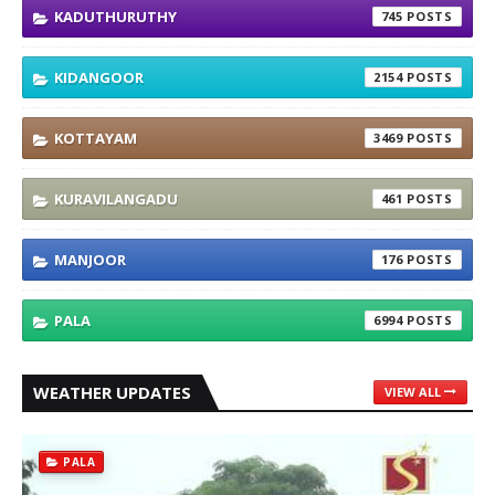
KADUTHURUTHY
745
KIDANGOOR
2154
KOTTAYAM
3469
KURAVILANGADU
461
MANJOOR
176
PALA
6994
WEATHER UPDATES
VIEW ALL
PALA