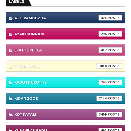
LABELS
ATHIRAMBUZHA
478
AYARKKUNNAM
296
ERATTUPETTA
417
ETTUMANOOR
3810
KADUTHURUTHY
745
KIDANGOOR
2154
KOTTAYAM
3469
KURAVILANGADU
461