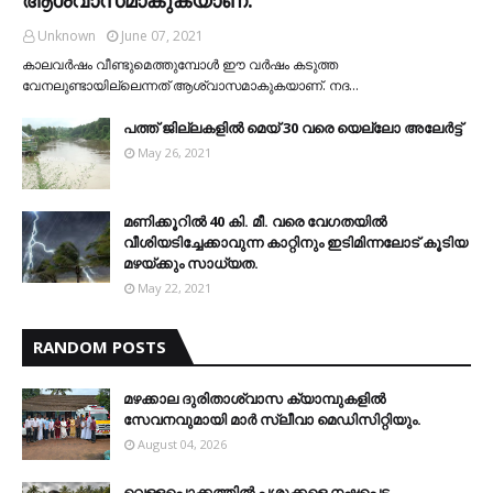
Unknown
June 07, 2021
കാലവര്‍ഷം വീണ്ടുമെത്തുമ്പോള്‍ ഈ വര്‍ഷം കടുത്ത
വേനലുണ്ടായില്ലെന്നത് ആശ്വാസമാകുകയാണ്. നദ…
പത്ത് ജില്ലകളില്‍ മെയ് 30 വരെ യെല്ലോ അലേര്‍ട്ട്
May 26, 2021
മണിക്കൂറിൽ 40 കി. മീ. വരെ വേഗതയിൽ
വീശിയടിച്ചേക്കാവുന്ന കാറ്റിനും ഇടിമിന്നലോട് കൂടിയ
മഴയ്ക്കും സാധ്യത.
May 22, 2021
RANDOM POSTS
മഴക്കാല ദുരിതാശ്വാസ ക്യാമ്പുകളിൽ
സേവനവുമായി മാർ സ്ലീവാ മെഡിസിറ്റിയും.
August 04, 2026
വെള്ളപ്പൊക്കത്തില്‍ പശുക്കളെ നഷ്ടപ്പെട്ട