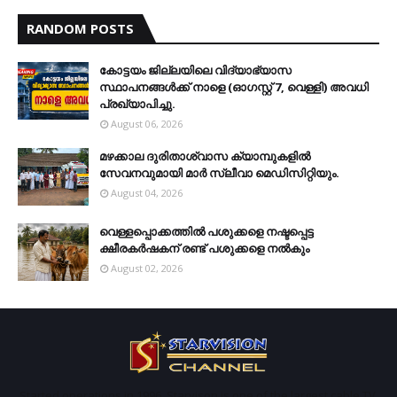
RANDOM POSTS
കോട്ടയം ജില്ലയിലെ വിദ്യാഭ്യാസ
സ്ഥാപനങ്ങള്‍ക്ക് നാളെ (ഓഗസ്റ്റ് 7, വെള്ളി) അവധി
പ്രഖ്യാപിച്ചു.
August 06, 2026
മഴക്കാല ദുരിതാശ്വാസ ക്യാമ്പുകളിൽ
സേവനവുമായി മാർ സ്ലീവാ മെഡിസിറ്റിയും.
August 04, 2026
വെള്ളപ്പൊക്കത്തില്‍ പശുക്കളെ നഷ്ടപ്പെട്ട
ക്ഷീരകര്‍ഷകന് രണ്ട് പശുക്കളെ നല്‍കും
August 02, 2026
Started operations in 1996. Starvison is one of the largest cable TV,