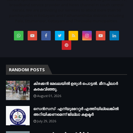
broadband service provider and News channel in south central
Kerala. We are providing our services to about more than 50
panchayaths in Kottayam and Pathanamthitta districts including
Pala, Ettumanoor, Kottayam and Thiruvalla municipalities.
RANDOM POSTS
കിഴക്കന്‍ മേഖലയില്‍ ഉരുള്‍ പൊട്ടല്‍. മീനച്ചിലാര്‍
കരകവിഞ്ഞു.
August 01, 2026
സെന്‍സസ്- എന്യുമറേറ്റര്‍ എത്തിയില്ലെങ്കില്‍
അറിയിക്കണമെന്ന് ജില്ലാ കളക്ടര്‍
July 29, 2026