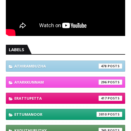
LABELS
ATHIRAMBUZHA
478
AYARKKUNNAM
296
ERATTUPETTA
417
ETTUMANOOR
3810
KADUTHURUTHY
745