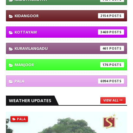
KIDANGOOR
2154
KOTTAYAM
3469
KURAVILANGADU
461
MANJOOR
176
PALA
6994
WEATHER UPDATES
VIEW ALL
PALA