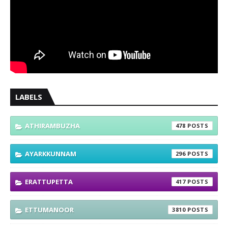
LABELS
ATHIRAMBUZHA
478
AYARKKUNNAM
296
ERATTUPETTA
417
ETTUMANOOR
3810