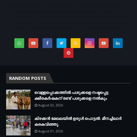
Started operations in 1996. Starvison is one of the largest cable TV,
broadband service provider and News channel in south central
Kerala. We are providing our services to about more than 50
panchayaths in Kottayam and Pathanamthitta districts including
Pala, Ettumanoor, Kottayam and Thiruvalla municipalities.
RANDOM POSTS
വെള്ളപ്പൊക്കത്തില്‍ പശുക്കളെ നഷ്ടപ്പെട്ട
ക്ഷീരകര്‍ഷകന് രണ്ട് പശുക്കളെ നല്‍കും
August 02, 2026
കിഴക്കന്‍ മേഖലയില്‍ ഉരുള്‍ പൊട്ടല്‍. മീനച്ചിലാര്‍
കരകവിഞ്ഞു.
August 01, 2026