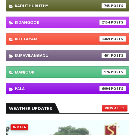
KADUTHURUTHY
745
KIDANGOOR
2154
KOTTAYAM
3469
KURAVILANGADU
461
MANJOOR
176
PALA
6994
WEATHER UPDATES
VIEW ALL
PALA