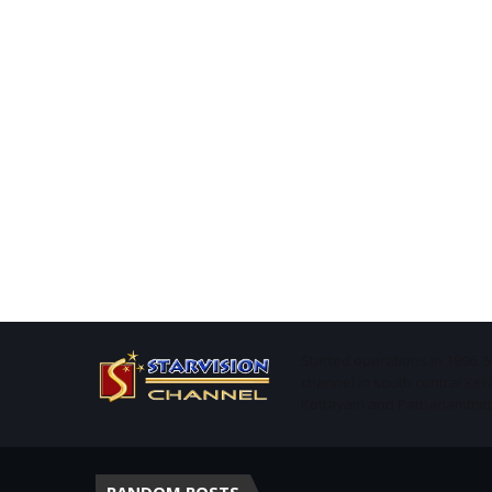
Started operations in 1996. 
channel in south central Ker
Kottayam and Pathanamthitta 