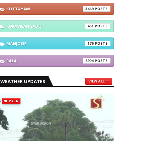
KOTTAYAM
3469
KURAVILANGADU
461
MANJOOR
176
PALA
6994
WEATHER UPDATES
VIEW ALL
PALA