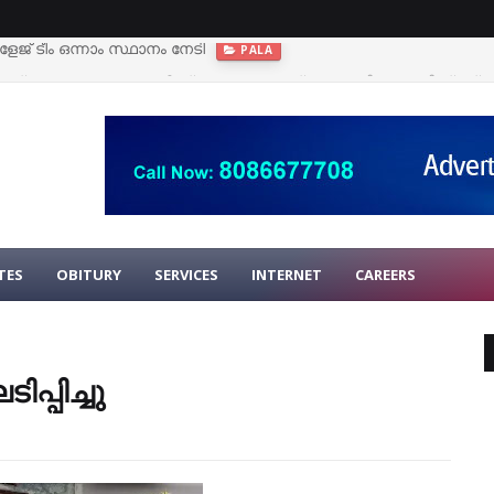
ഭ്യാസ സ്ഥാപനങ്ങള്‍ക്ക് നാളെ (ഓഗസ്റ്റ് 7, വെള്ളി) അവധി പ്രഖ്യാപ
TES
OBITURY
SERVICES
INTERNET
CAREERS
്പിച്ചു