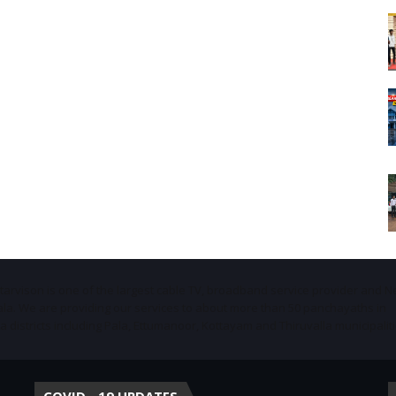
Starvison is one of the largest cable TV, broadband service provider and 
ala. We are providing our services to about more than 50 panchayaths in
districts including Pala, Ettumanoor, Kottayam and Thiruvalla municipaliti