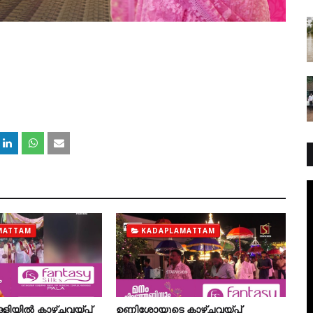
MATTAM
KADAPLAMATTAM
്ളിയില്‍ കാഴ്ചവയ്പ്
ഉണ്ണിശോയുടെ കാഴ്ചവയ്പ്