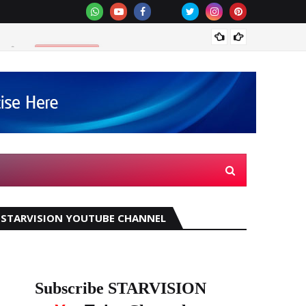
ിച്ചു.
മഴക്ക
KOTTAYAM
STARVISION YOUTUBE CHANNEL
Subscribe STARVISION