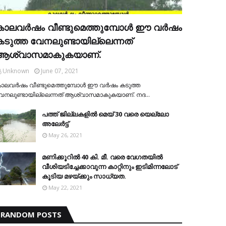
കാലവര്‍ഷം വീണ്ടുമെത്തുമ്പോള്‍ ഈ വര്‍ഷം
കടുത്ത വേനലുണ്ടായില്ലെന്നത്
ആശ്വാസമാകുകയാണ്.
Unknown
June 07, 2021
ാലവര്‍ഷം വീണ്ടുമെത്തുമ്പോള്‍ ഈ വര്‍ഷം കടുത്ത
േനലുണ്ടായില്ലെന്നത് ആശ്വാസമാകുകയാണ്. നദ…
പത്ത് ജില്ലകളില്‍ മെയ് 30 വരെ യെല്ലോ
അലേര്‍ട്ട്
May 26, 2021
മണിക്കൂറിൽ 40 കി. മീ. വരെ വേഗതയിൽ
വീശിയടിച്ചേക്കാവുന്ന കാറ്റിനും ഇടിമിന്നലോട്
കൂടിയ മഴയ്ക്കും സാധ്യത.
May 22, 2021
RANDOM POSTS