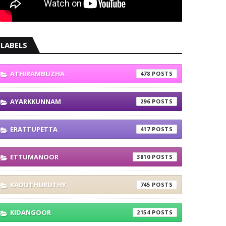
LABELS
ATHIRAMBUZHA
478
AYARKKUNNAM
296
ERATTUPETTA
417
ETTUMANOOR
3810
KADUTHURUTHY
745
KIDANGOOR
2154