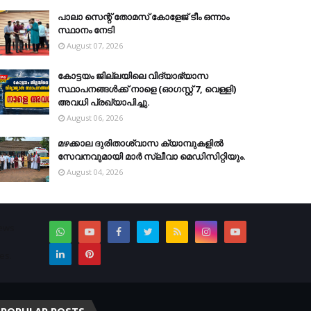
പാലാ സെന്റ് തോമസ് കോളേജ് ടീം ഒന്നാം
സ്ഥാനം നേടി
August 07, 2026
കോട്ടയം ജില്ലയിലെ വിദ്യാഭ്യാസ
സ്ഥാപനങ്ങള്‍ക്ക് നാളെ (ഓഗസ്റ്റ് 7, വെള്ളി)
അവധി പ്രഖ്യാപിച്ചു.
August 06, 2026
മഴക്കാല ദുരിതാശ്വാസ ക്യാമ്പുകളിൽ
സേവനവുമായി മാർ സ്ലീവാ മെഡിസിറ്റിയും.
August 04, 2026
News
es.