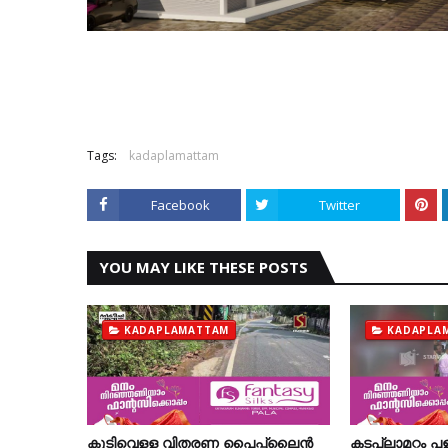
Tags:
kadaplamattam
Facebook
Twitter
YOU MAY LIKE THESE POSTS
KADAPLAMATTAM
KADAPLA
കുടിവെളള വിതരണ പൈപ്പ്‌ലൈന്‍
കടപ്ലാമറ്റം പള