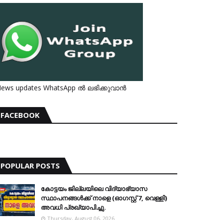
ews updates WhatsApp ൽ ലഭിക്കുവാൻ
FACEBOOK
POPULAR POSTS
കോട്ടയം ജില്ലയിലെ വിദ്യാഭ്യാസ
സ്ഥാപനങ്ങള്‍ക്ക് നാളെ (ഓഗസ്റ്റ് 7, വെള്ളി)
അവധി പ്രഖ്യാപിച്ചു.
Thursday, August 06, 2026