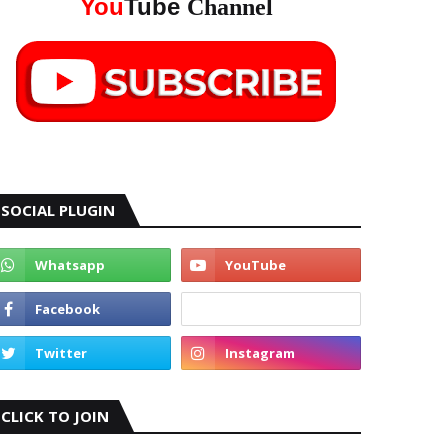
You
Tube
Channel
SOCIAL PLUGIN
CLICK TO JOIN