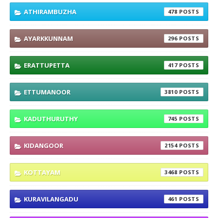
ATHIRAMBUZHA
478
AYARKKUNNAM
296
ERATTUPETTA
417
ETTUMANOOR
3810
KADUTHURUTHY
745
KIDANGOOR
2154
KOTTAYAM
3468
KURAVILANGADU
461