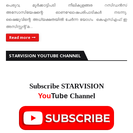
പെരുവ, മൂര്‍ക്കാട്ടിപടി നീലികുളങ്ങര റസിഡന്‍സ്
അസോസിയേഷന്റെ ഓണഘോഷപരിപാടികള്‍ നടന്നു.
ഷൈജുവിന്റെ അധ്യക്ഷതയില്‍ ചേര്‍ന്ന യോഗം കെഎസ്എഫ് ഇ
അസിസ്റ്റന്റ് മ…
Read more
STARVISION YOUTUBE CHANNEL
Subscribe STARVISION
You
Tube
Channel