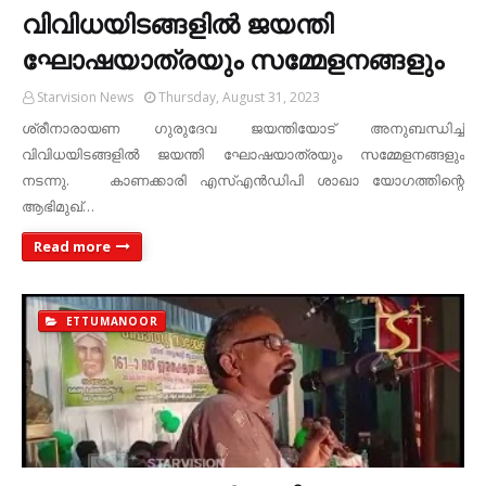
വിവിധയിടങ്ങളില്‍ ജയന്തി
ഘോഷയാത്രയും സമ്മേളനങ്ങളും
Starvision News
Thursday, August 31, 2023
ശ്രീനാരായണ ഗുരുദേവ ജയന്തിയോട് അനുബന്ധിച്ച്
വിവിധയിടങ്ങളില്‍ ജയന്തി ഘോഷയാത്രയും സമ്മേളനങ്ങളും
നടന്നു. കാണക്കാരി എസ്എന്‍ഡിപി ശാഖാ യോഗത്തിന്റെ
ആഭിമുഖ്…
Read more
ETTUMANOOR