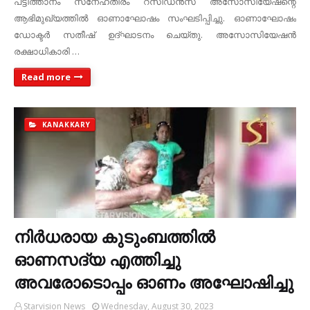
പട്ടിത്താനം സ്‌നേഹതീരം റസിഡന്‍സ് അസോസിയേഷന്റെ
ആഭിമുഖ്യത്തില്‍ ഓണാഘോഷം സംഘടിപ്പിച്ചു. ഓണാഘോഷം
ഡോക്ടര്‍ സതീഷ് ഉദ്ഘാടനം ചെയ്തു. അസോസിയേഷന്‍
രക്ഷാധികാരി …
Read more
KANAKKARY
നിര്‍ധരായ കുടുംബത്തില്‍
ഓണസദ്യ എത്തിച്ചു
അവരോടൊപ്പം ഓണം അഘോഷിച്ചു
Starvision News
Wednesday, August 30, 2023