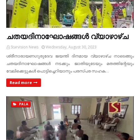
ചതയദിനാഘോഷങ്ങള്‍ വ്യാഴാഴ്ച
Starvision News
Wednesday, August 30, 2023
ശ്രീനാരായണഗുരുദേവ ജയന്തി ദിനമായ വ്യാഴാഴ്ച നാടെങ്ങും
ചതയദിനാഘോഷങ്ങള്‍ നടക്കും. ജാതിയുടേയും മതത്തിന്റേയും
വേലിക്കെട്ടുകള്‍ പൊട്ടിച്ചെറിയാനും പരസ്പര സഹക…
Read more
PALA