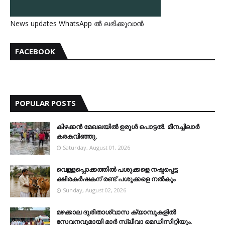
News updates WhatsApp ൽ ലഭിക്കുവാൻ
FACEBOOK
POPULAR POSTS
കിഴക്കന്‍ മേഖലയില്‍ ഉരുള്‍ പൊട്ടല്‍. മീനച്ചിലാര്‍
കരകവിഞ്ഞു.
Saturday, August 01, 2026
വെള്ളപ്പൊക്കത്തില്‍ പശുക്കളെ നഷ്ടപ്പെട്ട
ക്ഷീരകര്‍ഷകന് രണ്ട് പശുക്കളെ നല്‍കും
Sunday, August 02, 2026
മഴക്കാല ദുരിതാശ്വാസ ക്യാമ്പുകളിൽ
സേവനവുമായി മാർ സ്ലീവാ മെഡിസിറ്റിയും.