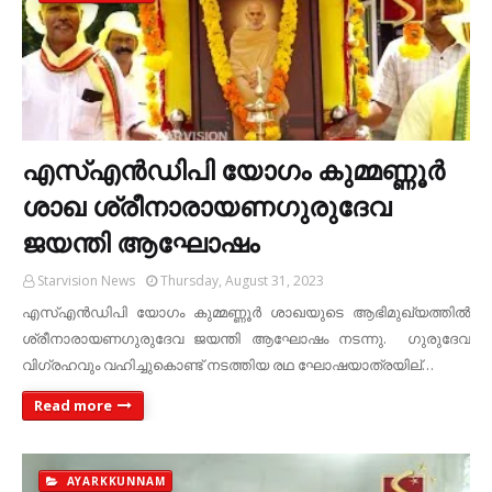
എസ്എന്‍ഡിപി യോഗം കുമ്മണ്ണൂര്‍
ശാഖ ശ്രീനാരായണഗുരുദേവ
ജയന്തി ആഘോഷം
Starvision News
Thursday, August 31, 2023
എസ്എന്‍ഡിപി യോഗം കുമ്മണ്ണൂര്‍ ശാഖയുടെ ആഭിമുഖ്യത്തില്‍
ശ്രീനാരായണഗുരുദേവ ജയന്തി ആഘോഷം നടന്നു. ഗുരുദേവ
വിഗ്രഹവും വഹിച്ചുകൊണ്ട് നടത്തിയ രഥ ഘോഷയാത്രയില്…
Read more
AYARKKUNNAM