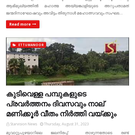
ആഭിമുഖ്യത്തില്‍ മഹാത്മ അയ്യങ്കാളിയുടെ അറുപതാമത്
ജന്മദിനാഘോഷവും അവിട്ടം തിരുനാള്‍ മഹോത്സവവും സംഘട…
Read more
ETTUMANOOR
കുടിവെള്ള പമ്പുകളുടെ
പ്രവര്‍ത്തനം ദിവസവും നാല്
മണിക്കൂര്‍ വീതം നിര്‍ത്തി വയ്ക്കും
Starvision News
Thursday, August 31, 2023
മൂവാറ്റുപുഴയാറിലെ ജലനിരപ്പ് താഴുന്നതോടെ രണ്ട്