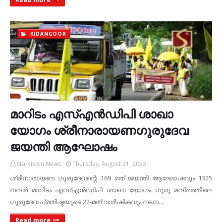
KIDANGOOR
മാറിടം എസ്എന്‍ഡിപി ശാഖാ
യോഗം ശ്രീനാരായണഗുരുദേവ
ജയന്തി ആഘോഷം
Starvision News
Thursday, August 31, 2023
ശ്രീനാരായണ ഗുരുദേവന്റെ 169 മത് ജയന്തി ആഘോഷവും 1325
നമ്പര്‍ മാറിടം എസ്എന്‍ഡിപി ശാഖാ യോഗം ഗുരു മന്ദിരത്തിലെ
ഗുരുദേവ പ്രതിഷ്ഠയുടെ 22-മത് വാര്‍ഷികവും നടന…
Read more