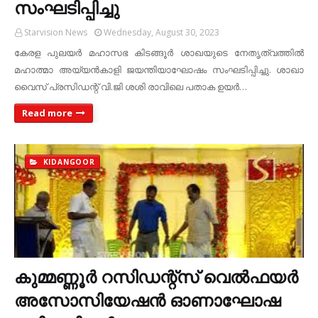
സംഘടിപ്പിച്ചു
Starvision News
Wednesday, August 30, 2023
കേരള പുലയര്‍ മഹാസഭ കിടങ്ങൂര്‍ ശാഖയുടെ നേതൃത്വത്തില്‍
മഹാത്മാ അയ്യന്‍കാളി ജയന്തിയാഘോഷം സംഘടിപ്പിച്ചു. ശാഖാ
വൈസ് പ്രസിഡന്റ് വി.ജി ശശി രാവിലെ പതാക ഉയര്‍…
Read more
KIDANGOOR
കുമ്മണ്ണൂര്‍ റസിഡന്റ്‌സ് വെല്‍ഫയര്‍
അസോസിയേഷന്‍ ഓണാഘോഷ