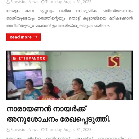
Starvision News
Thursday, August 31, 2023
കേരളം കണ്ട ഏറ്റവും വലിയ സാമൂഹിക പരിവര്‍ത്തകനും
ജാതിയുടെയും മതത്തിന്റെയും തൊട്ട് കൂട്ടായ്മയെ മറികടക്കാന്‍
അറിവ് ആയുധമാക്കാന്‍ ഉപദേശിയ്ക്കുകയും ചെയ്ത ശ…
Read more
ETTUMANOOR
നാരായണന്‍ നായര്‍ക്ക്
അനുശോചനം രേഖപ്പെടുത്തി.
Starvision News
Thursday, August 31, 2023
കോട്ടയം ജില്ലാ റസിഡന്‍സ് അപ്പക്‌സ് സൊസൈറ്റിയുടെ