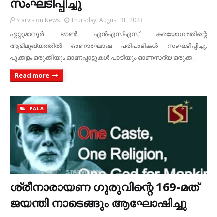
സംഘടിപ്പിച്ചു
Starvision News
Thursday, August 31, 2023
ഏറ്റുമാനൂര്‍ ടൗണ്‍ എന്‍എസ്എസ് കരയോഗത്തിന്റെ
ആഭിമുഖ്യത്തില്‍ ഓണാഘോഷ പരിപാടികള്‍ സംഘടിപ്പിച്ചു.
പൂക്കളം ഒരുക്കിയും ഓണപ്പാട്ടുകള്‍ പാടിയും ഓണസദ്യ ഒരുക്ക…
Read more
PALA
ശ്രീനാരായണ ഗുരുവിന്റെ 169-മത്
ജയന്തി നാടെങ്ങും ആഘോഷിച്ചു