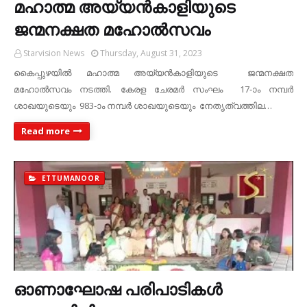
മഹാത്മ അയ്യന്‍കാളിയുടെ
ജന്മനക്ഷത മഹോല്‍സവം
Starvision News
Thursday, August 31, 2023
കൈപ്പുഴയില്‍ മഹാത്മ അയ്യന്‍കാളിയുടെ ജന്മനക്ഷത
മഹോല്‍സവം നടത്തി. കേരള ചേരമര്‍ സംഘം 17-ാം നമ്പര്‍
ശാഖയുടെയും 983-ാം നമ്പര്‍ ശാഖയുടെയും നേതൃത്വത്തില…
Read more
ETTUMANOOR
ഓണാഘോഷ പരിപാടികള്‍