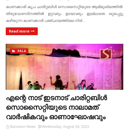
കാണക്കാരി കൃപ ചാരിറ്റബിള്‍ സൊസൈറ്റിയുടെ ആഭിമുഖ്യത്തില്‍
തിരുവോണദിനത്തില്‍ ഉറ്റവരും ഉടയവരും ഇല്ലാതെ ഒറ്റപ്പെട്ടു
കഴിയുന്ന കാണക്കാരി പഞ്ചായത്തിലെ നിര്…
Read more
PALA
എന്റെ നാട് ഇടനാട് ചാരിറ്റബിള്‍
സൊസൈറ്റിയുടെ നാലാമത്
വാര്‍ഷികവും ഓണാഘോഷവും
Starvision News
Wednesday, August 30, 2023