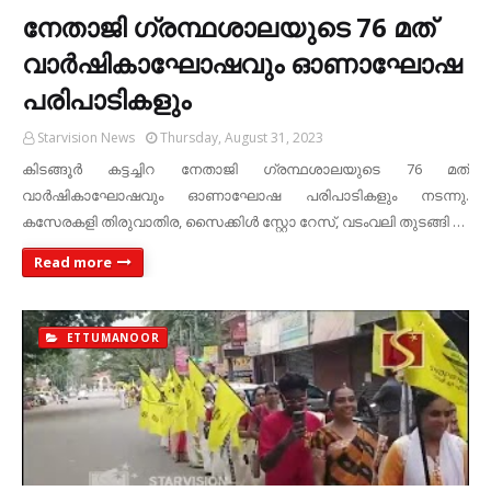
നേതാജി ഗ്രന്ഥശാലയുടെ 76 മത്
വാര്‍ഷികാഘോഷവും ഓണാഘോഷ
പരിപാടികളും
Starvision News
Thursday, August 31, 2023
കിടങ്ങൂര്‍ കട്ടച്ചിറ നേതാജി ഗ്രന്ഥശാലയുടെ 76 മത്
വാര്‍ഷികാഘോഷവും ഓണാഘോഷ പരിപാടികളും നടന്നു.
കസേരകളി തിരുവാതിര, സൈക്കിള്‍ സ്റ്റോ റേസ്, വടംവലി തുടങ്ങി …
Read more
ETTUMANOOR