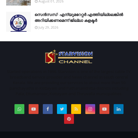
August 01, 2026
സെന്‍സസ്- എന്യുമറേറ്റര്‍ എത്തിയില്ലെങ്കില്‍
അറിയിക്കണമെന്ന് ജില്ലാ കളക്ടര്‍
July 29, 2026
Started operations in 1996. Starvison is one of the largest cable TV,
broadband service provider and News channel in south central
Kerala. We are providing our services to about more than 50
panchayaths in Kottayam and Pathanamthitta districts including
Pala, Ettumanoor, Kottayam and Thiruvalla municipalities.