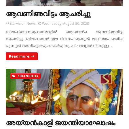
ആവണിഅവിട്ടം ആചരിച്ചു
Starvision News
Wednesday, August 30, 2023
ബ്രാഹ്‌മണസമൂഹമഠങ്ങളില്‍ ബുധനാഴ്ച ആവണിഅവിട്ടം
ആചരിച്ചു. ബ്രാഹമണര്‍ ഈ ദിവസം പൂണുല്‍ മാറ്റകയും പുതിയ
പൂണുല്‍ അണിയുകയും ചെയ്യുന്നു. പാപങ്ങളില്‍ നിന്നുള്ള…
Read more
KIDANGOOR
അയ്യന്‍കാളി ജയന്തിയാഘോഷം