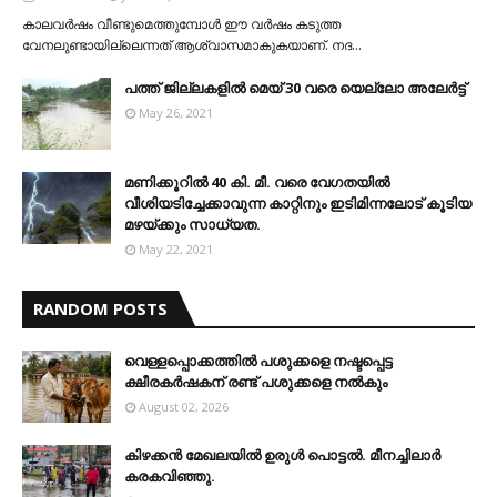
കാലവര്‍ഷം വീണ്ടുമെത്തുമ്പോള്‍ ഈ വര്‍ഷം കടുത്ത
വേനലുണ്ടായില്ലെന്നത് ആശ്വാസമാകുകയാണ്. നദ…
പത്ത് ജില്ലകളില്‍ മെയ് 30 വരെ യെല്ലോ അലേര്‍ട്ട്
May 26, 2021
മണിക്കൂറിൽ 40 കി. മീ. വരെ വേഗതയിൽ
വീശിയടിച്ചേക്കാവുന്ന കാറ്റിനും ഇടിമിന്നലോട് കൂടിയ
മഴയ്ക്കും സാധ്യത.
May 22, 2021
RANDOM POSTS
വെള്ളപ്പൊക്കത്തില്‍ പശുക്കളെ നഷ്ടപ്പെട്ട
ക്ഷീരകര്‍ഷകന് രണ്ട് പശുക്കളെ നല്‍കും
August 02, 2026
കിഴക്കന്‍ മേഖലയില്‍ ഉരുള്‍ പൊട്ടല്‍. മീനച്ചിലാര്‍
കരകവിഞ്ഞു.