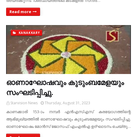
അയര്‍ക്കുന്നം പഞ്ചായത്തിലെ കടകളില്‍ സന്ദര്‍…
Read more
KANAKKARY
ഓണാഘോഷവും കുടുംബമേളയും
സംഘടിപ്പിച്ചു.
Starvision News
Thursday, August 31, 2023
കാണക്കാരി 153-ാം നമ്പര്‍ എന്‍എസ്എസ് കരയോഗത്തിന്റെ
ആഭിമുഖ്യത്തില്‍ ഓണാഘോഷവും കുടുംബമേളയും സംഘടിപ്പിച്ചു.
ഓണാഘോഷം മോന്‍സ് ജോസഫ് എംഎല്‍എ ഉദ്ഘാടനം ചെയ്തു…