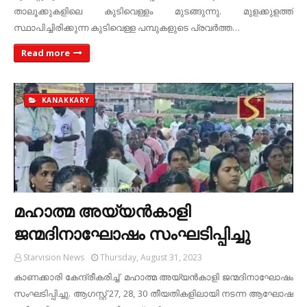
താലൂക്കുകളിലെ കുടിവെള്ളം മുടങ്ങുന്നു. മുളക്കുളത്ത്
സ്ഥാപിച്ചിരിക്കുന്ന കുടിവെള്ള പമ്പുകളുടെ പ്രവര്‍ത്ത…
Read more
KANAKKARY
മഹാത്മ അയ്യന്‍കാളി
ജന്മദിനാഘോഷം സംഘടിപ്പിച്ചു
Starvision News
Thursday, August 31, 2023
കാണക്കാരി കേന്ദ്രീകരിച്ച് മഹാത്മ അയ്യന്‍കാളി ജന്മദിനാഘോഷം
സംഘടിപ്പിച്ചു. ആഗസ്റ്റ് 27, 28, 30 തീയതികളിലായി നടന്ന ആഘോഷ