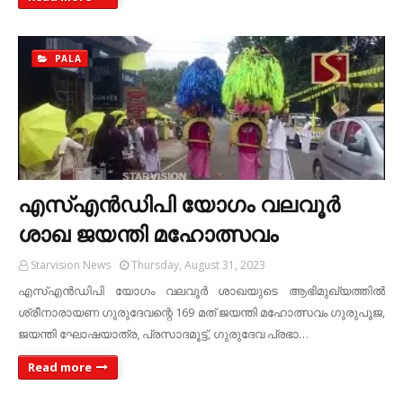
PALA
എസ്എന്‍ഡിപി യോഗം വലവൂര്‍
ശാഖ ജയന്തി മഹോത്സവം
Starvision News
Thursday, August 31, 2023
എസ്എന്‍ഡിപി യോഗം വലവൂര്‍ ശാഖയുടെ ആഭിമുഖ്യത്തില്‍
ശ്രീനാരായണ ഗുരുദേവന്റെ 169 മത് ജയന്തി മഹോത്സവം ഗുരുപൂജ,
ജയന്തി ഘോഷയാത്ര, പ്രസാദമൂട്ട്, ഗുരുദേവ പ്രഭാ…
Read more