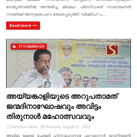
നേതൃത്വത്തില്‍ അന്തരിച്ച ജില്ലാ പ്രസിഡണ്ട് നാരായണന്‍
നായര്‍ക്ക് അനുശോചനം രേഖപ്പെടുത്തി. വര്‍ക്കിംഗ് പ…
Read more
ETTUMANOOR
അയ്യങ്കാളിയുടെ അറുപതാമത്
ജന്മദിനാഘോഷവും അവിട്ടം
തിരുനാള്‍ മഹോത്സവവും
Starvision News
Thursday, August 31, 2023
അഖില കേരള ചേരമര്‍ ഹിന്ദുമഹാസഭ ഏറ്റുമാനൂര്‍ യൂണിയന്റെ