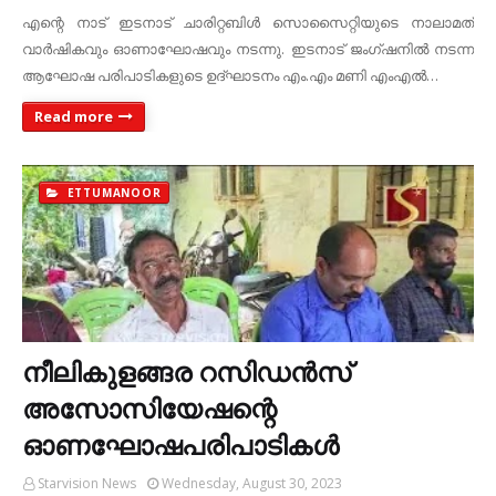
എന്റെ നാട് ഇടനാട് ചാരിറ്റബിള്‍ സൊസൈറ്റിയുടെ നാലാമത്
വാര്‍ഷികവും ഓണാഘോഷവും നടന്നു. ഇടനാട് ജംഗ്ഷനില്‍ നടന്ന
ആഘോഷ പരിപാടികളുടെ ഉദ്ഘാടനം എം.എം മണി എംഎല്‍…
Read more
ETTUMANOOR
നീലികുളങ്ങര റസിഡന്‍സ്
അസോസിയേഷന്റെ
ഓണഘോഷപരിപാടികള്‍
Starvision News
Wednesday, August 30, 2023